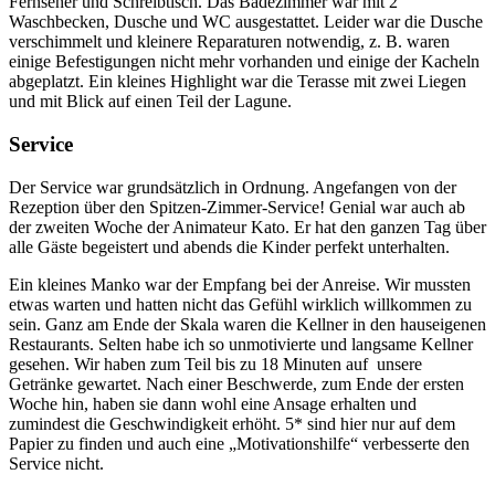
Fernseher und Schreibtisch. Das Badezimmer war mit 2
Waschbecken, Dusche und WC ausgestattet. Leider war die Dusche
verschimmelt und kleinere Reparaturen notwendig, z. B. waren
einige Befestigungen nicht mehr vorhanden und einige der Kacheln
abgeplatzt. Ein kleines Highlight war die Terasse mit zwei Liegen
und mit Blick auf einen Teil der Lagune.
Service
Der Service war grundsätzlich in Ordnung. Angefangen von der
Rezeption über den Spitzen-Zimmer-Service! Genial war auch ab
der zweiten Woche der Animateur Kato. Er hat den ganzen Tag über
alle Gäste begeistert und abends die Kinder perfekt unterhalten.
Ein kleines Manko war der Empfang bei der Anreise. Wir mussten
etwas warten und hatten nicht das Gefühl wirklich willkommen zu
sein. Ganz am Ende der Skala waren die Kellner in den hauseigenen
Restaurants. Selten habe ich so unmotivierte und langsame Kellner
gesehen. Wir haben zum Teil bis zu 18 Minuten auf unsere
Getränke gewartet. Nach einer Beschwerde, zum Ende der ersten
Woche hin, haben sie dann wohl eine Ansage erhalten und
zumindest die Geschwindigkeit erhöht. 5* sind hier nur auf dem
Papier zu finden und auch eine „Motivationshilfe“ verbesserte den
Service nicht.