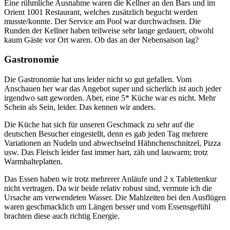
Eine rühmliche Ausnahme waren die Kellner an den Bars und im
Orient 1001 Restaurant, welches zusätzlich begucht werden
musste/konnte. Der Service am Pool war durchwachsen. Die
Runden der Kellner haben teilweise sehr lange gedauert, obwohl
kaum Gäste vor Ort waren. Ob das an der Nebensaison lag?
Gastronomie
Die Gastronomie hat uns leider nicht so gut gefallen. Vom
Anschauen her war das Angebot super und sicherlich ist auch jeder
irgendwo satt geworden. Aber, eine 5* Küche war es nicht. Mehr
Schein als Sein, leider. Das kennen wir anders.
Die Küche hat sich für unseren Geschmack zu sehr auf die
deutschen Besucher eingestellt, denn es gab jeden Tag mehrere
Variationen an Nudeln und abwechselnd Hähnchenschnitzel, Pizza
usw. Das Fleisch leider fast immer hart, zäh und lauwarm; trotz
Warmhalteplatten.
Das Essen haben wir trotz mehrerer Anläufe und 2 x Tablettenkur
nicht vertragen. Da wir beide relativ robust sind, vermute ich die
Ursache am verwendeten Wasser. Die Mahlzeiten bei den Ausflügen
waren geschmacklich um Längen besser und vom Essensgefühl
brachten diese auch richtig Energie.