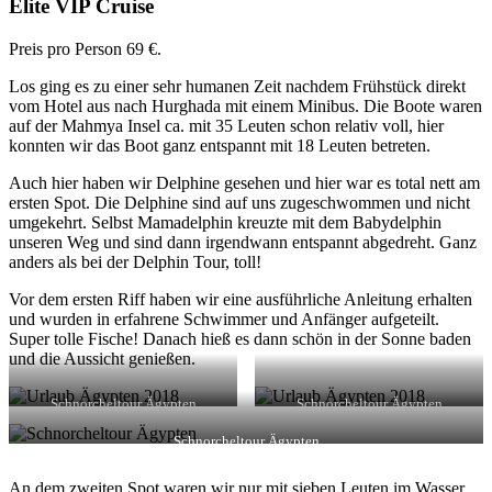
Elite VIP Cruise
Preis pro Person 69 €.
Los ging es zu einer sehr humanen Zeit nachdem Frühstück direkt
vom Hotel aus nach Hurghada mit einem Minibus. Die Boote waren
auf der Mahmya Insel ca. mit 35 Leuten schon relativ voll, hier
konnten wir das Boot ganz entspannt mit 18 Leuten betreten.
Auch hier haben wir Delphine gesehen und hier war es total nett am
ersten Spot. Die Delphine sind auf uns zugeschwommen und nicht
umgekehrt. Selbst Mamadelphin kreuzte mit dem Babydelphin
unseren Weg und sind dann irgendwann entspannt abgedreht. Ganz
anders als bei der Delphin Tour, toll!
Vor dem ersten Riff haben wir eine ausführliche Anleitung erhalten
und wurden in erfahrene Schwimmer und Anfänger aufgeteilt.
Super tolle Fische! Danach hieß es dann schön in der Sonne baden
und die Aussicht genießen.
Schnorcheltour Ägypten
Schnorcheltour Ägypten
Schnorcheltour Ägypten
An dem zweiten Spot waren wir nur mit sieben Leuten im Wasser.