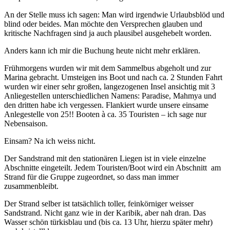
An der Stelle muss ich sagen: Man wird irgendwie Urlaubsblöd und
blind oder beides. Man möchte den Versprechen glauben und
kritische Nachfragen sind ja auch plausibel ausgehebelt worden.
Anders kann ich mir die Buchung heute nicht mehr erklären.
Frühmorgens wurden wir mit dem Sammelbus abgeholt und zur
Marina gebracht. Umsteigen ins Boot und nach ca. 2 Stunden Fahrt
wurden wir einer sehr großen, langezogenen Insel ansichtig mit 3
Anliegestellen unterschiedlichen Namens: Paradise, Mahmya und
den dritten habe ich vergessen. Flankiert wurde unsere einsame
Anlegestelle von 25!! Booten à ca. 35 Touristen – ich sage nur
Nebensaison.
Einsam? Na ich weiss nicht.
Der Sandstrand mit den stationären Liegen ist in viele einzelne
Abschnitte eingeteilt. Jedem Touristen/Boot wird ein Abschnitt am
Strand für die Gruppe zugeordnet, so dass man immer
zusammenbleibt.
Der Strand selber ist tatsächlich toller, feinkörniger weisser
Sandstrand. Nicht ganz wie in der Karibik, aber nah dran. Das
Wasser schön türkisblau und (bis ca. 13 Uhr, hierzu später mehr)