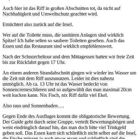
Auch hier ist das Riff in großen Abschnitten tot, da nicht auf
Nachhaltigkeit und Umweltschutz geachtet wird.
Ernüchtert also zurück auf die Insel.
Wer auf die Toilette muss, die sanitären Anlagen sind wirklich
Spitze! Ich habe selten so saubere Toiletten gesehen. Auch das
Essen und das Restaurant sind wirklich empfehlenswert.
Nach der Schnorcheltour und dem Mittagessen hatten wir freie Zeit
bis zur Rückfahrt gegen 17 Uhr.
An einem anderen Strandabschnitt gingen wir wieder ins Wasser um
die Zeit mit dem Riff auszunutzen. Leider ist dies nahezu
unmöglich. Ab ca. 13 Uhr ist das Wasser bedeckt von
Sonnencremeschlieren und so aufgewühlt das man maximal 20cm
weit kucken kann. Nix Fisch, nix Riff dafür viel Ekel.
Also raus und Sonnenbaden….
Gegen Ende des Ausfluges kommt die obligatorische Bewertung.
Der Guide geht durch seine Gruppe, verteilt Bewertungsbögen und
weist eindringlich darauf hin, das man doch bitte viel Trinkgeld
geben soll. Das Essen karrt sich schließlich nicht selber auf die Insel,
die Fische müssen ja auch etwas essen und schließlich sind die