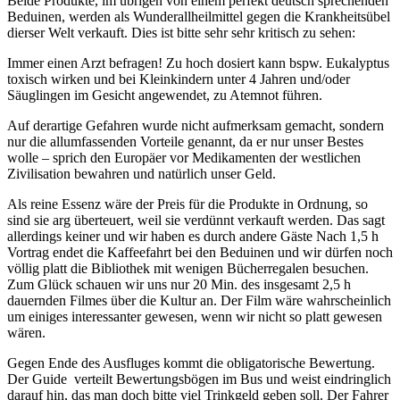
Beide Produkte, im übrigen von einem perfekt deutsch sprechenden
Beduinen, werden als Wunderallheilmittel gegen die Krankheitsübel
dierser Welt verkauft. Dies ist bitte sehr sehr kritisch zu sehen:
Immer einen Arzt befragen! Zu hoch dosiert kann bspw. Eukalyptus
toxisch wirken und bei Kleinkindern unter 4 Jahren und/oder
Säuglingen im Gesicht angewendet, zu Atemnot führen.
Auf derartige Gefahren wurde nicht aufmerksam gemacht, sondern
nur die allumfassenden Vorteile genannt, da er nur unser Bestes
wolle – sprich den Europäer vor Medikamenten der westlichen
Zivilisation bewahren und natürlich unser Geld.
Als reine Essenz wäre der Preis für die Produkte in Ordnung, so
sind sie arg überteuert, weil sie verdünnt verkauft werden. Das sagt
allerdings keiner und wir haben es durch andere Gäste Nach 1,5 h
Vortrag endet die Kaffeefahrt bei den Beduinen und wir dürfen noch
völlig platt die Bibliothek mit wenigen Bücherregalen besuchen.
Zum Glück schauen wir uns nur 20 Min. des insgesamt 2,5 h
dauernden Filmes über die Kultur an. Der Film wäre wahrscheinlich
um einiges interessanter gewesen, wenn wir nicht so platt gewesen
wären.
Gegen Ende des Ausfluges kommt die obligatorische Bewertung.
Der Guide verteilt Bewertungsbögen im Bus und weist eindringlich
darauf hin, das man doch bitte viel Trinkgeld geben soll. Der Fahrer