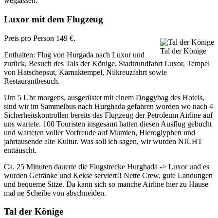
weglassen.
Luxor mit dem Flugzeug
Preis pro Person 149 €.
Tal der Könige
Enthalten: Flug von Hurgada nach Luxor und
zurück, Besuch des Tals der Könige, Stadtrundfahrt Luxor, Tempel
von Hatschepsut, Karnaktempel, Nilkreuzfahrt sowie
Restaurantbesuch.
Um 5 Uhr morgens, ausgerüstet mit einem Doggybag des Hotels,
sind wir im Sammelbus nach Hurghada gefahren worden wo nach 4
Sicherheitskontrollen bereits das Flugzeug der Petroleum Airline auf
uns wartete. 100 Touristen insgesamt hatten diesen Ausflug gebucht
und warteten voller Vorfreude auf Mumien, Hieroglyphen und
jahrtausende alte Kultur. Was soll ich sagen, wir wurden NICHT
enttäuscht.
Ca. 25 Minuten dauerte die Flugstrecke Hurghada -> Luxor und es
wurden Getränke und Kekse serviert!! Nette Crew, gute Landungen
und bequeme Sitze. Da kann sich so manche Airline hier zu Hause
mal ne Scheibe von abschneiden.
Tal der Könige