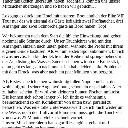
Tauchfähigkeiten überzeugt haben. Jedenfalls konnten uns unsere
Mittaucher überzeugen und so haben wir gebucht…
Los ging es direkt am Hotel mit unserem Boot ähnlich der Elite VIP
Tour nur das wir diesmal als Gäste lediglich zwei Profitaucher, drei
Anfänger und zwei Schnorchelgäste an Bord haben. Top!
Wir bekommen nach dem Start die übliche Einweisung und gehen
nochmal alle Schritte durch. Unser Tauchlehrer wird mit den
Anfängern einzeln nach unten gehen, während die Profis mit ihrem
eigenen Guide losdüsen. Als wir am ersten Spot ankommen, bin ich
etwas nervös. Ich bin der letzte in der Reihe und springe beherzt mit
der Ausrüstung ins Wasser. Zuerst schauen wir ob die Brille sitzt,
dann geht es langsam nach unten. Ich habe leider starke Probleme
mit dem Druck, was aber nach ein paar Minuten vorübergeht.
Als Erstes sehe ich einen wahnsinnig tollen Napoleonfisch, der
wohl aufgrund seiner Augenwölbung schon ein respektables Alter
zu haben scheint. Er wird von kleineren bunten Fischen umkreist.
Die kennen sich schon länger ;-). Ich finde es wahnsinnig
beeindruckend so ein Korallenriff von unten bzw. parallel zu
betrachten. Was eine tolle Unterwasserwelt! Da ich mich weder um
die Weste, noch den Luftvorrat kümmern muss, geht die Tauchzeit
von etwas 25 Minuten viel zu schnell vorbei.
Unsere Mitschnorchlerin hat sogar Riesenglück gehabt und
neugierige Delphine kennengelernt.