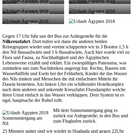
Obelisken in Karnak
Hieroglyphen
Obelisken in Karnak
Säulen
Statue
Gegen 17 Uhr fuhr uns der Bus zur Anliegestelle für die
Nilkreuzfahrt
. Dort trafen wir dann die anderen beiden
Reisegruppen wieder und vereint schipperten wir in 3 Booten 1,5 h
den Nil flussaufwärts und 1 h flussabwärts. Auch hier wurde viel zu
Flora und Fauna, zu Nachhaltigkeit und der Ägyptischen
Lebensweise erzählt und erklärt. Ein zwiespältiges Panorama, was
zumindest uns zum Nachdenken angeregt hat. Rechts, Bauern mit
Wasserbüffeln und Eseln bei der Feldarbeit, Kinder die das Wasser
des Nils trinken und Menschen die mit einfachsten Mitteln ihr
Dasein bestreiten. Am linken Ufer ein schillernder Hotelkomplex
nach dem anderen und ankernde Kreuzfahrt Flussdampfer welche
ihren Unrat einfach in das Wasser verklappen. Dem System ist es
egal, hauptsache der Rubel rollt.
Mit dem Sonnenuntergang ging es
zurück zur Anlegestelle, in den Bus und
Sonnenuntergang am
zum Flughafen zurück.
Nil
25 Minuten später sind wir wieder in Hughada und gegen 22Uhr