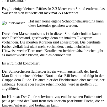
auch kristallklar.
Es gibt einige kleinere Riffinseln 2-3 Meter vom Strand entfernt, das
Wasser an sich ist vielleicht maximal 2-3 Meter tief.
Hat man keine eigene Schnorchelausrüstung kann
diese kostenlos geliehen werden.
Durch den Massentourismus ist in diesen Strandabschnitten kaum
noch Fischbestand, geschweige denn ein intaktes Ökosytem
vorhanden. Die meisten Korallen sind abgestorben. Die berühmte
Farbenvielfalt fast nicht mehr vorhanden. Trotz mehrfacher
Hinweise weder Tiere noch Korallen zu berühren/abzubrechen gibt
es immer wieder Idioten, die dies dennoch tun.
Es wird nicht kontrolliert.
Der Schnorchelausflug selber ist ein wenig ausserhalb der Insel.
Man fährt mit einem kleinen Boot an das Riff heran und folgt in der
Gruppe dem Guide. Da auch hier der Fischbestand eher mau ist, der
zahlende Tourist aber Fische sehen möchte, wird in großem Stil
angefüttert.
Im Klartext: Der Guide schwimmt vor, entlehrt seinen Futterbeutel
peu a peu und der Touri freut sich über ein paar bunte Fische, die er
knipsen/anfassen und bestaunen kann.