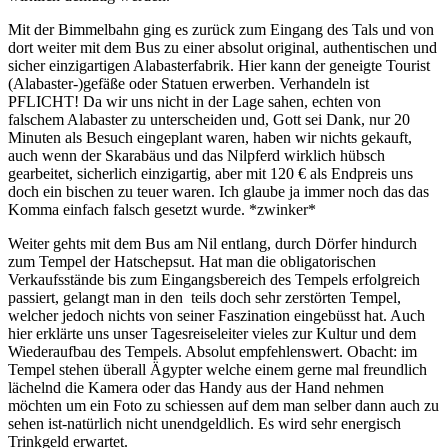
Mit der Bimmelbahn ging es zurück zum Eingang des Tals und von
dort weiter mit dem Bus zu einer absolut original, authentischen und
sicher einzigartigen Alabasterfabrik. Hier kann der geneigte Tourist
(Alabaster-)gefäße oder Statuen erwerben. Verhandeln ist
PFLICHT! Da wir uns nicht in der Lage sahen, echten von
falschem Alabaster zu unterscheiden und, Gott sei Dank, nur 20
Minuten als Besuch eingeplant waren, haben wir nichts gekauft,
auch wenn der Skarabäus und das Nilpferd wirklich hübsch
gearbeitet, sicherlich einzigartig, aber mit 120 € als Endpreis uns
doch ein bischen zu teuer waren. Ich glaube ja immer noch das das
Komma einfach falsch gesetzt wurde. *zwinker*
Weiter gehts mit dem Bus am Nil entlang, durch Dörfer hindurch
zum Tempel der Hatschepsut. Hat man die obligatorischen
Verkaufsstände bis zum Eingangsbereich des Tempels erfolgreich
passiert, gelangt man in den teils doch sehr zerstörten Tempel,
welcher jedoch nichts von seiner Faszination eingebüsst hat. Auch
hier erklärte uns unser Tagesreiseleiter vieles zur Kultur und dem
Wiederaufbau des Tempels. Absolut empfehlenswert. Obacht: im
Tempel stehen überall Ägypter welche einem gerne mal freundlich
lächelnd die Kamera oder das Handy aus der Hand nehmen
möchten um ein Foto zu schiessen auf dem man selber dann auch zu
sehen ist-natürlich nicht unendgeldlich. Es wird sehr energisch
Trinkgeld erwartet.