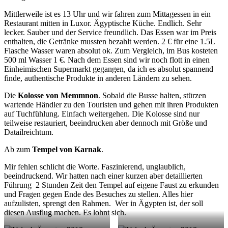
Mittlerweile ist es 13 Uhr und wir fahren zum Mittagessen in ein
Restaurant mitten in Luxor. Ägyptische Küche. Endlich. Sehr
lecker. Sauber und der Service freundlich. Das Essen war im Preis
enthalten, die Getränke mussten bezahlt werden. 2 € für eine 1.5L
Flasche Wasser waren absolut ok. Zum Vergleich, im Bus kosteten
500 ml Wasser 1 €. Nach dem Essen sind wir noch flott in einen
Einheimischen Supermarkt gegangen, da ich es absolut spannend
finde, authentische Produkte in anderen Ländern zu sehen.
Die
Kolosse von Memmnon
. Sobald die Busse halten, stürzen
wartende Händler zu den Touristen und gehen mit ihren Produkten
auf Tuchfühlung. Einfach weitergehen. Die Kolosse sind nur
teilweise restauriert, beeindrucken aber dennoch mit Größe und
Datailreichtum.
Ab zum
Tempel von Karnak
.
Mir fehlen schlicht die Worte. Faszinierend, unglaublich,
beeindruckend. Wir hatten nach einer kurzen aber detaillierten
Führung 2 Stunden Zeit den Tempel auf eigene Faust zu erkunden
und Fragen gegen Ende des Besuches zu stellen. Alles hier
aufzulisten, sprengt den Rahmen. Wer in Ägypten ist, der soll
diesen Ausflug machen. Es lohnt sich.