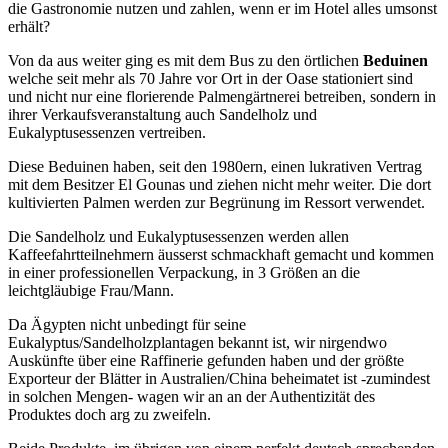
die Gastronomie nutzen und zahlen, wenn er im Hotel alles umsonst
erhält?
Von da aus weiter ging es mit dem Bus zu den örtlichen
Beduinen
welche seit mehr als 70 Jahre vor Ort in der Oase stationiert sind
und nicht nur eine florierende Palmengärtnerei betreiben, sondern in
ihrer Verkaufsveranstaltung auch Sandelholz und
Eukalyptusessenzen vertreiben.
Diese Beduinen haben, seit den 1980ern, einen lukrativen Vertrag
mit dem Besitzer El Gounas und ziehen nicht mehr weiter. Die dort
kultivierten Palmen werden zur Begrünung im Ressort verwendet.
Die Sandelholz und Eukalyptusessenzen werden allen
Kaffeefahrtteilnehmern äusserst schmackhaft gemacht und kommen
in einer professionellen Verpackung, in 3 Größen an die
leichtgläubige Frau/Mann.
Da Ägypten nicht unbedingt für seine
Eukalyptus/Sandelholzplantagen bekannt ist, wir nirgendwo
Auskünfte über eine Raffinerie gefunden haben und der größte
Exporteur der Blätter in Australien/China beheimatet ist -zumindest
in solchen Mengen- wagen wir an an der Authentizität des
Produktes doch arg zu zweifeln.