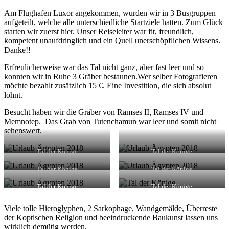
Am Flughafen Luxor angekommen, wurden wir in 3 Busgruppen
aufgeteilt, welche alle unterschiedliche Startziele hatten. Zum Glück
starten wir zuerst hier. Unser Reiseleiter war fit, freundlich,
kompetent unaufdringlich und ein Quell unerschöpflichen Wissens.
Danke!!
Erfreulicherweise war das Tal nicht ganz, aber fast leer und so
konnten wir in Ruhe 3 Gräber bestaunen.Wer selber Fotografieren
möchte bezahlt zusätzlich 15 €. Eine Investition, die sich absolut
lohnt.
Besucht haben wir die Gräber von Ramses II, Ramses IV und
Memnotep. Das Grab von Tutenchamun war leer und somit nicht
sehenswert.
Tal der Könige
Tal der Könige
Tal der Könige
Tal der Könige
Tal der Könige
Tal der Könige
Viele tolle Hieroglyphen, 2 Sarkophage, Wandgemälde, Überreste
der Koptischen Religion und beeindruckende Baukunst lassen uns
wirklich demütig werden.