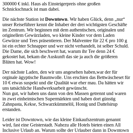
300000 € inkl. Haus als Einsteigerpreis ohne großen
Schnickschnack ist man dabei.
Die nächste Station ist
Downtown
. Wir haben Glück, denn „nur“
unser Reiseführer kennt die Inhaber der drei wichtigsten Geschäfte
im Zentrum. Wir beginnen mit dem authentischen, originalen und
originellem Gewürzladen, wo kleine Kinder vor dem Laden
Gewürze und Tees präsentieren. Der Malventee für 22 € pro 100 g
ist ein echter Schnapper und wer nicht verhandelt, ist selber Schuld.
Die Dame, die sich beschwert hat, warum ihr Tee denn 24 €
gekostet hat, bekam die Auskunft das sie ja auch die größeren
Blüten hat. Wow!
Der nächste Laden, den wir uns angesehen haben,war der für
orginale ägyptische Baumwolle. Uns erschien das Bettwäscheset für
10 € etwas suspekt und die Qualität war eher mau. Da hätten wir
uns tatsächliche Handwerksarbeit gewünscht.
Nun gut, wir haben uns dann von den Massen getrennt und waren
in zwei einheimischen Supermärkten und haben dort günstig
Zahnpasta, Kekse, Schwarzkümmelöl, Honig und Dattelsirup
erstanden.
Leider ist Downtown, wie das kleine Einkaufszentrum genannt
wird, fast eine Geisterstadt. Nahezu alle Hotels bieten einen All
Inclusive Urlaub an. Warum sollte der Urlauber dann in Downtown